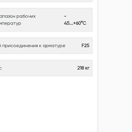
апазон рабочих
-
мператур
45...+60°С
п присоединения к арматуре
F25
с
218 кг