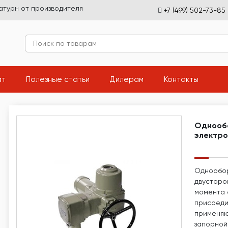
атурн от производителя
+7 (499) 502-73-85
(current)
(current)
(current)
(current
ат
Полезные статьи
Дилерам
Контакты
Однооб
электр
Однообор
двусторо
момента с
присоедин
применяю
запорной