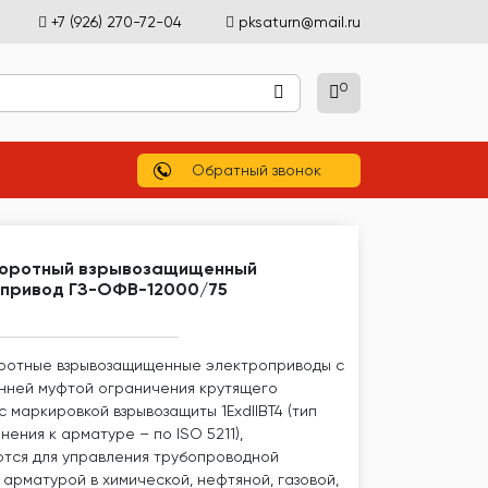
+7 (926) 270-72-04
pksaturn@mail.ru
0
)
Обратный звонок
оротный взрывозащищенный
опривод ГЗ-ОФВ-12000/75
отные взрывозащищенные электроприводы с
нней муфтой ограничения крутящего
 маркировкой взрывозащиты 1ЕхdIIBТ4 (тип
ения к арматуре – по ISO 5211),
тся для управления трубопроводной
 арматурой в химической, нефтяной, газовой,