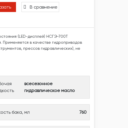
азать
В сравнение
остояния (LED-дисплей) НСГЭ-700Т
. Применяется в качестве гидроприводов
трументов, прессов гидравлических), не
бочая
всесезонное
дкость
гидравлическое масло
кость бака, мл
760