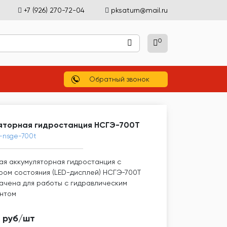
+7 (926) 270-72-04
pksaturn@mail.ru
0
)
Обратный звонок
яторная гидростанция НСГЭ-700Т
4-nsge-700t
ая аккумуляторная гидростанция с
ром состояния (LED-дисплей) НСГЭ-700Т
ачена для работы с гидравлическим
нтом
4 руб/шт