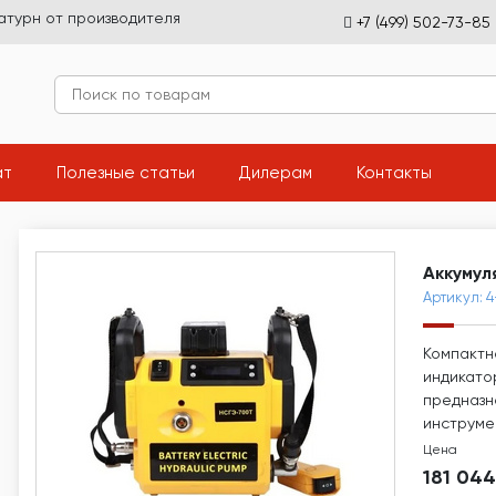
атурн от производителя
+7 (499) 502-73-85
(current)
(current)
(current)
(current
ат
Полезные статьи
Дилерам
Контакты
Аккумул
Артикул: 
Компактн
индикато
предназн
инструме
Цена
181 04