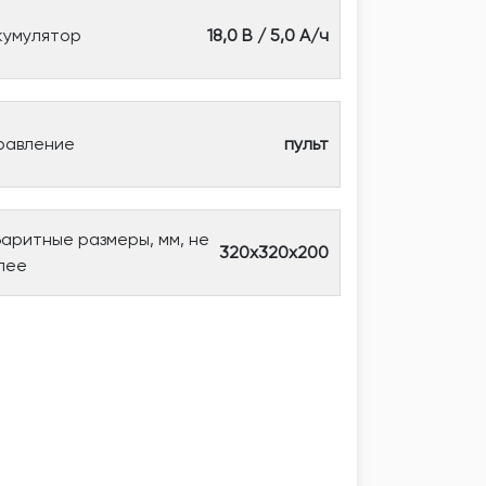
кумулятор
18,0 В / 5,0 А/ч
равление
пульт
баритные размеры, мм, не
320х320х200
лее