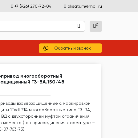
+7 (926) 270-72-04
pksaturn@mail.ru
0
)
Обратный звонок
опривод многооборотный
защищенный ГЗ-ВА.150/48
риводы взрывозащищенные с маркировкой
щиты 1ЕхdIIBТ4 многооборотные типа ГЗ-ВА,
Г, ВД с двухсторонней муфтой ограничения
о момента (тип присоединения к арматуре –
-07-763-73)