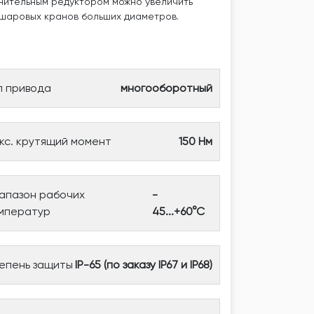
лнительным редуктором можно увеличить
 шаровых кранов больших диаметров.
п привода
многооборотный
кс. крутящий момент
150 Нм
апазон рабочих
-
мператур
45...+60°С
епень защиты
IP-65 (по заказу IP67 и IP68)