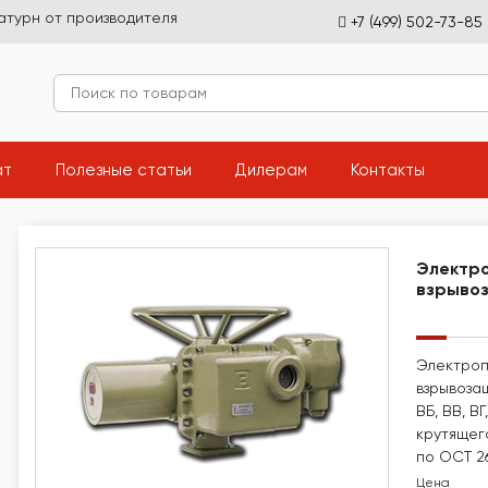
атурн от производителя
+7 (499) 502-73-85
(current)
(current)
(current)
(current
ат
Полезные статьи
Дилерам
Контакты
Электр
взрыво
Электроп
взрывоза
ВБ, ВВ, В
крутящег
по ОСТ 26
Цена