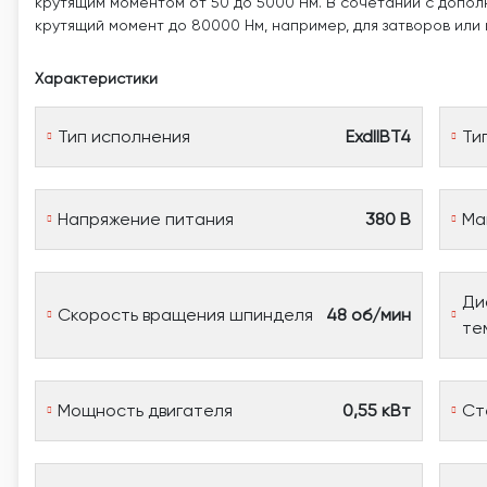
крутящим моментом от 50 до 5000 Нм. В сочетании с допо
крутящий момент до 80000 Нм, например, для затворов или
Характеристики
Тип исполнения
ExdIIBT4
Ти
Напряжение питания
380 В
Ма
Ди
Скорость вращения шпинделя
48 об/мин
те
Мощность двигателя
0,55 кВт
Ст