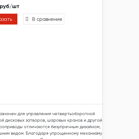
 руб/шт
азать
В сравнение
азначен для управления четвертьоборотной
й дисковых затворов, шаровых кранов и другой
троприводы отличаются безупречным дизайном,
шним видом. Благодаря упрощенному механизму