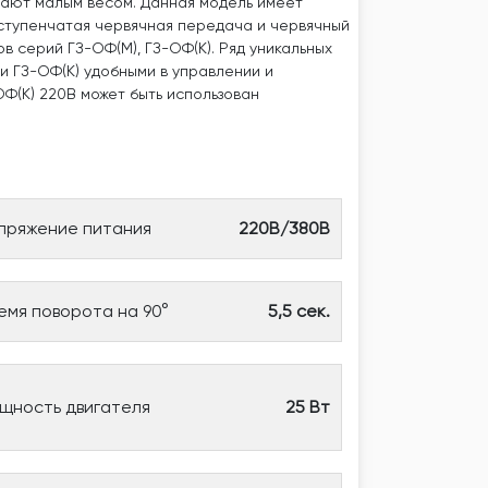
ают малым весом. Данная модель имеет
хступенчатая червячная передача и червячный
 серий ГЗ-ОФ(М), ГЗ-ОФ(К). Ряд уникальных
и ГЗ-ОФ(К) удобными в управлении и
Ф(К) 220В может быть использован
пряжение питания
220В/380В
емя поворота на 90°
5,5 сек.
щность двигателя
25 Вт