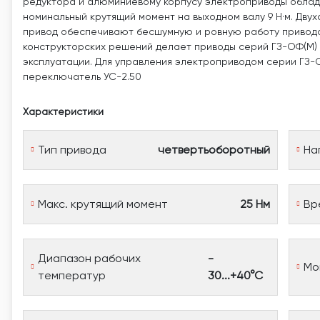
редуктора и алюминиевому корпусу электроприводы облад
номинальный крутящий момент на выходном валу 9 Н·м. Дву
привод обеспечивают бесшумную и ровную работу приводов
конструкторских решений делает приводы серий ГЗ-ОФ(М) 
эксплуатации. Для управления электроприводом серии ГЗ-О
переключатель УС-2.50
Характеристики
Тип привода
четвертьоборотный
На
Макс. крутящий момент
25 Нм
Вр
Диапазон рабочих
-
Мо
температур
30...+40°С