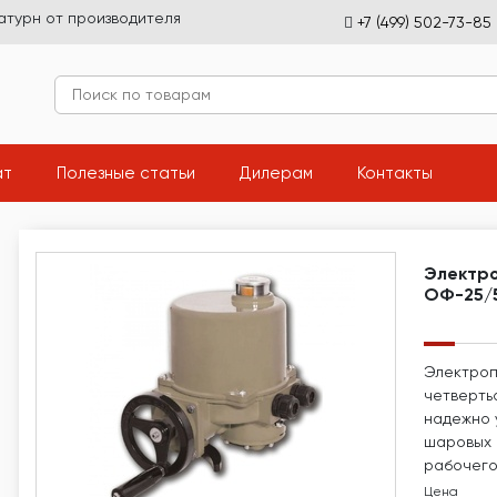
атурн от производителя
+7 (499) 502-73-85
(current)
(current)
(current)
(current
ат
Полезные статьи
Дилерам
Контакты
Электро
ОФ-25/5
Электроп
четверть
надежно 
шаровых 
рабочего
Цена