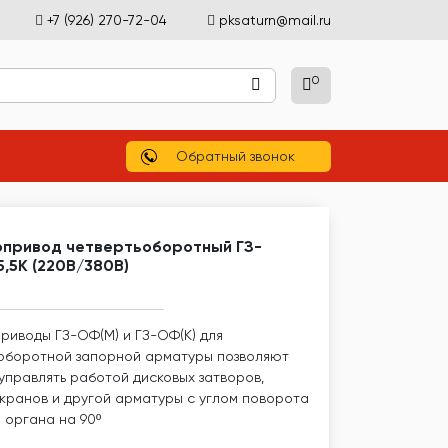
+7 (926) 270-72-04
pksaturn@mail.ru
0
)
Обратный звонок
привод четвертьоборотный ГЗ-
,5К (220В/380В)
риводы ГЗ-ОФ(М) и ГЗ-ОФ(К) для
оборотной запорной арматуры позволяют
управлять работой дисковых затворов,
кранов и другой арматуры с углом поворота
 органа на 90º